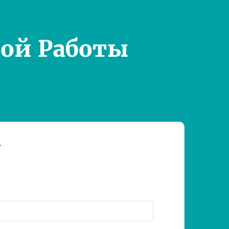
ой Работы
т