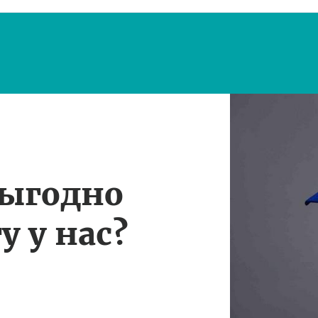
выгодно
у у нас?