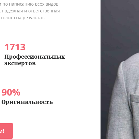
и по написанию всех видов
к надежная и ответственная
только на результат.
1713
Профессиональных
экспертов
90
%
Оригинальность
м!