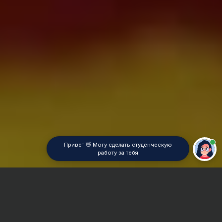
Привет 👋 Могу сделать студенческую
работу за тебя
Главная
ВУЗы Владивостока
Дальрыбвтуз
Дипломная работа