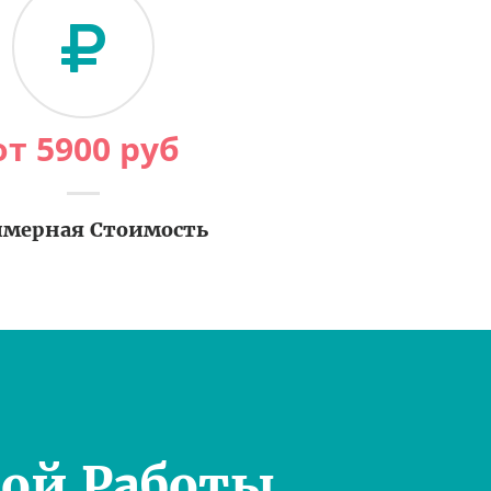
от
5900
руб
мерная Стоимость
ой Работы