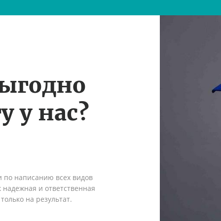
выгодно
у у нас?
и по написанию всех видов
к надежная и ответственная
только на результат.