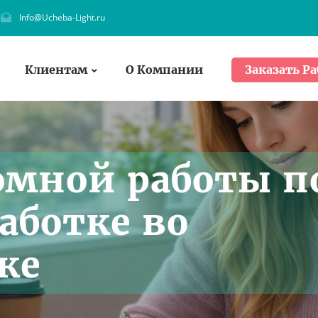
Info@Ucheba-Light.ru
Клиентам
О Компании
Заказать Ра
омной работы п
аботке во
ке