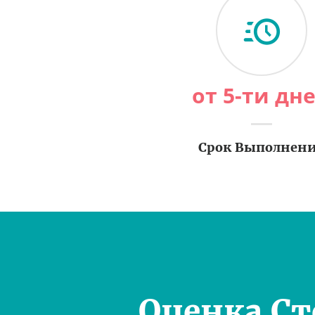
от 5-ти дн
Срок Выполнен
Оценка С