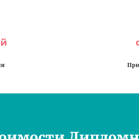
ей
ия
При
тоимости Дипломн