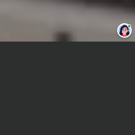
Привет 👋 Могу сделать студенческую
работу за тебя
Главная
Дипломная работа
История Средних веков
Сроки и Стоимость