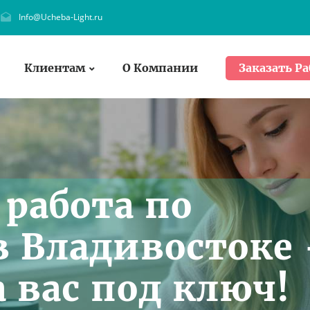
Info@Ucheba-Light.ru
Клиентам
О Компании
Заказать Ра
работа по
в Владивостоке 
 вас под ключ!