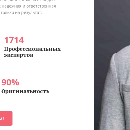
к надежная и ответственная
только на результат.
1714
Профессиональных
экспертов
90
%
Оригинальность
м!