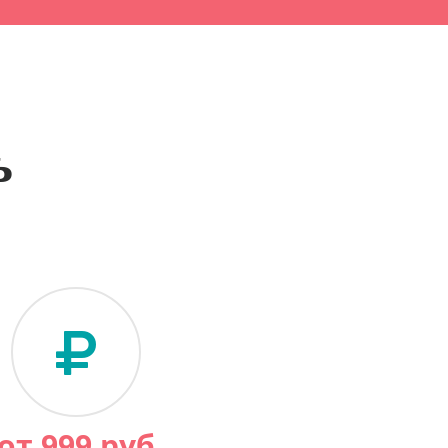
ь
от
999
руб