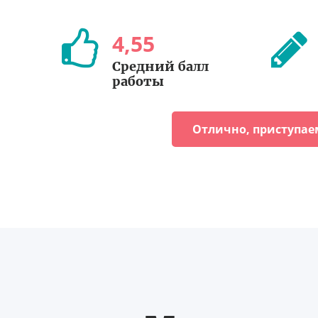
4
,
55
Средний балл
работы
Отлично, приступае