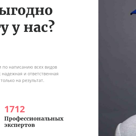
выгодно
у у нас?
и по написанию всех видов
к надежная и ответственная
только на результат.
1712
Профессиональных
экспертов