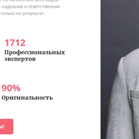
к надежная и ответственная
только на результат.
1712
Профессиональных
экспертов
90
%
Оригинальность
м!