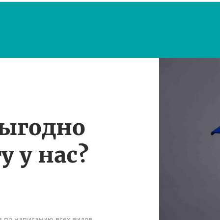
выгодно
у у нас?
и по написанию всех видов