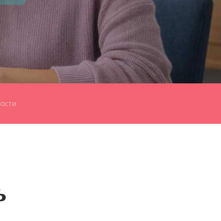
ости
ь