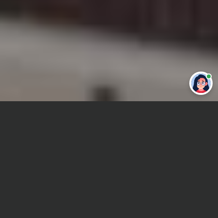
Привет 👋 Могу сделать студенческую
работу за тебя
Главная
Отчет по практике
Цифровая обработка сигнала
Сроки и Стоимость