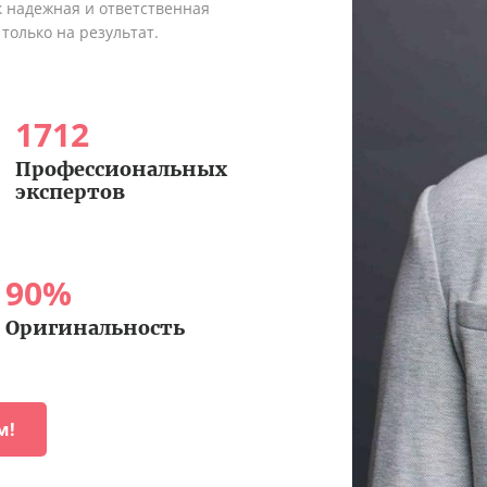
к надежная и ответственная
только на результат.
1712
Профессиональных
экспертов
90
%
Оригинальность
м!