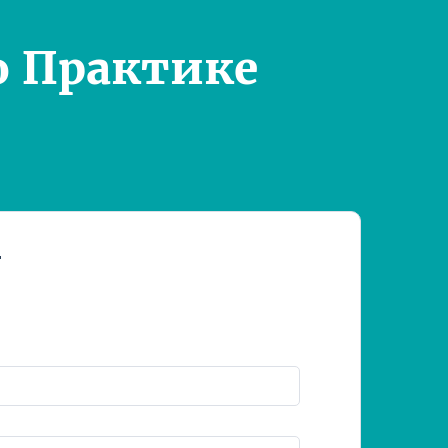
о Практике
т