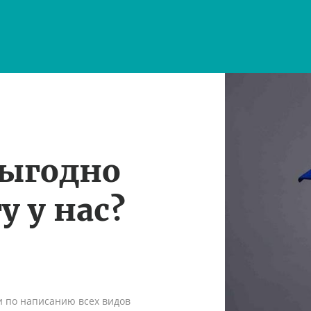
выгодно
у у нас?
и по написанию всех видов