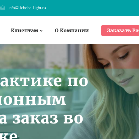
Info@Ucheba-Light.ru
Клиентам
О Компании
Заказать Ра
рактике по
ионным
 заказ во
ке