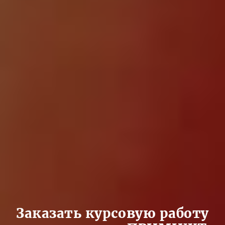
Заказать курсовую работу