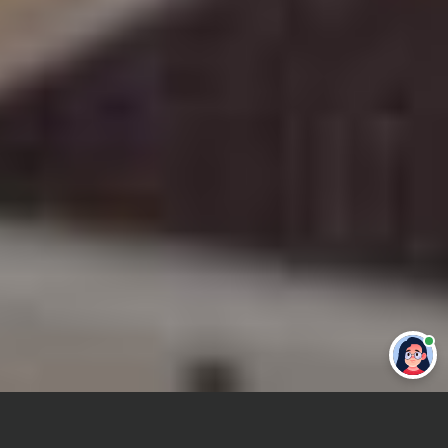
Привет 👋 Могу сделать студенческую
работу за тебя
Главная
Курсовая работа
Робототехника