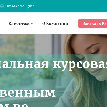
Info@Ucheba-Light.ru
Клиентам
О Компании
Заказать Ра
альная курсова
твенным
м во