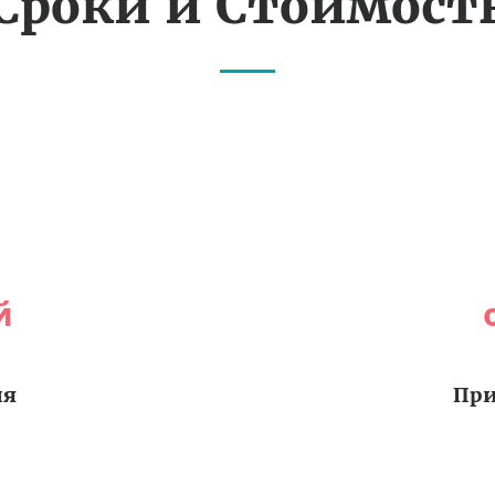
Сроки и Стоимост
й
ия
При