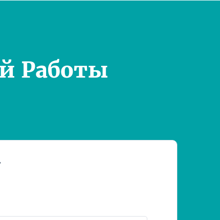
й Работы
т