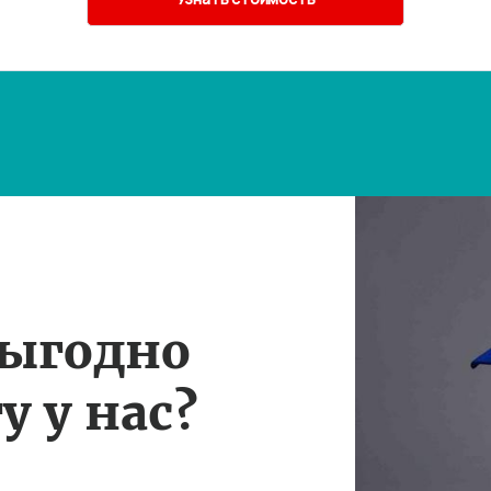
выгодно
у у нас?