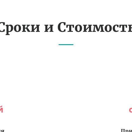
Сроки и Стоимост
й
ия
При