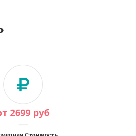
ь
от
2699
руб
мерная Стоимость