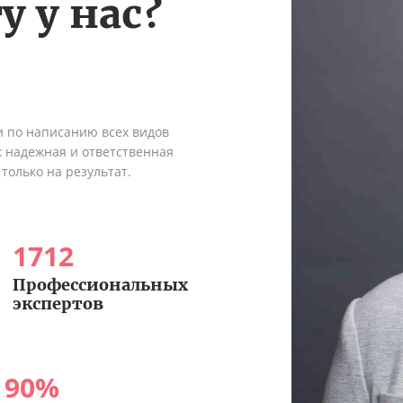
у у нас?
и по написанию всех видов
к надежная и ответственная
только на результат.
1712
Профессиональных
экспертов
90
%