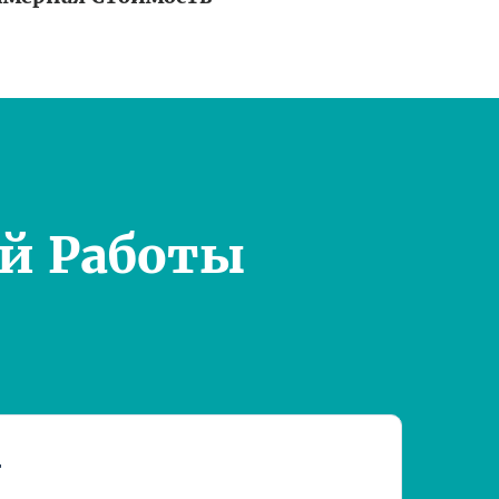
й Работы
т