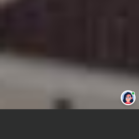
Привет 👋 Могу сделать студенческую
работу за тебя
Главная
Контрольная работа
Психология здоровья